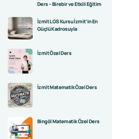
Ders – Birebir ve Etkili Eğitim
İzmit LGS Kursu İzmit’in En
Güçlü Kadrosuyla
İzmit Özel Ders
İzmit Matematik Özel Ders
Bingöl Matematik Özel Ders