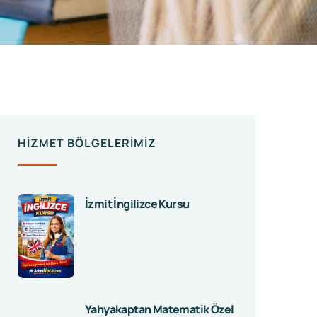
HIZMET BÖLGELERIMIZ
İzmit İngilizce Kursu
Yahyakaptan Matematik Özel