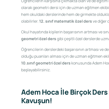
Öğrencilerin karşısına çıkmakta olan ve de eğitim 
olarak geometri dersi için de uzman eğitmen ekibimi
hem okuldaki derslerinde hem de girmekte olduklar
olabilirler.
12. sınıf matematik özel ders
ve diğer d
Okul hayatında kişilerin başarısının artması ve s
geometri özel ders
gibi çeşitli özel derslerde uzm
Öğrencilerin derslerdeki başarısının artması ve de
olduğu puanları alması için de uzman eğitmen ekib
10.sınıf geometri özel ders
konusunda Adem Hoca u
başlayabilirsiniz.
Adem Hoca İle Birçok Ders İ
Kavuşun!