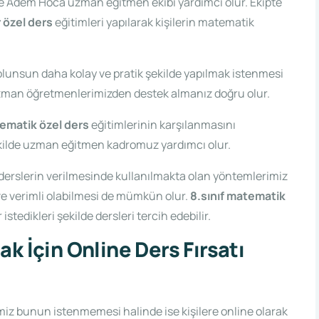
nde Adem Hoca uzman eğitmen ekibi yardımcı olur. Ekipte
r özel ders
eğitimleri yapılarak kişilerin matematik
 olunsun daha kolay ve pratik şekilde yapılmak istenmesi
an öğretmenlerimizden destek almanız doğru olur.
tematik özel ders
eğitimlerinin karşılanmasını
şekilde uzman eğitmen kadromuz yardımcı olur.
derslerin verilmesinde kullanılmakta olan yöntemlerimiz
ı ve verimli olabilmesi de mümkün olur.
8.sınıf matematik
istedikleri şekilde dersleri tercih edebilir.
k İçin Online Ders Fırsatı
iz bunun istenmemesi halinde ise kişilere online olarak