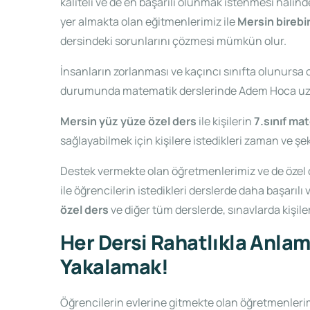
kaliteli ve de en başarılı olunmak istenmesi hali
yer almakta olan eğitmenlerimiz ile
Mersin birebi
dersindeki sorunlarını çözmesi mümkün olur.
İnsanların zorlanması ve kaçıncı sınıfta olunursa
durumunda matematik derslerinde Adem Hoca uzm
Mersin yüz yüze özel ders
ile kişilerin
7.sınıf ma
sağlayabilmek için kişilere istedikleri zaman ve 
Destek vermekte olan öğretmenlerimiz ve de özel 
ile öğrencilerin istedikleri derslerde daha başarıl
özel ders
ve diğer tüm derslerde, sınavlarda kişiler 
Her Dersi Rahatlıkla Anlama
Yakalamak!
Öğrencilerin evlerine gitmekte olan öğretmenlerim