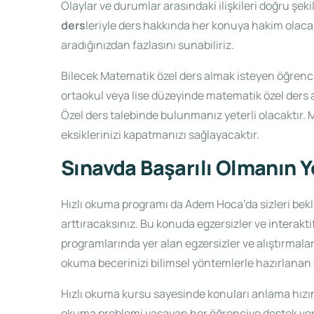
Olaylar ve durumlar arasındaki ilişkileri doğru şek
ders
leriyle ders hakkında her konuya hakim olaca
aradığınızdan fazlasını sunabiliriz.
Bilecek Matematik özel ders almak isteyen öğrenc
ortaokul veya lise düzeyinde matematik özel ders 
Özel ders talebinde bulunmanız yeterli olacaktı
eksiklerinizi kapatmanızı sağlayacaktır.
Sınavda Başarılı Olmanın 
Hızlı okuma programı da Adem Hoca’da sizleri bekl
arttıracaksınız. Bu konuda egzersizler ve interaktif
programlarında yer alan egzersizler ve alıştırmala
okuma becerinizi bilimsel yöntemlerle hazırlanan d
Hızlı okuma kursu sayesinde konuları anlama hızınız 
okuma problemi yaşayan her öğrenciye destek ver