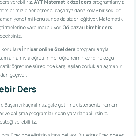
ers verebiliriz.
AYT Matematik özel ders
programlarıyla
 derslerimizle her öğrenci başarıya daha kolay bir şekilde
e zaman yönetimi konusunda da sizleri eğitiyor. Matematik
iştirmelerine yardımcı oluyor.
Gölpazarı birebir ders
receksiniz.
rı konulara
İnhisar online özel ders
programlarıyla
 tam anlamıyla öğretilir. Her öğrencinin kendine özgü
matik öğrenme sürecinde karşılaşılan zorlukları aşmanın
dan geçiyor.
ebir Ders
r. Başarıyı kaçınılmaz gale getirmek isterseniz hemen
lar ve çalışma programlarından yararlanabilirsiniz.
steği verebiliriz.
ca üzerinde elinizin altına geliyor. Bu adres üzerinde en