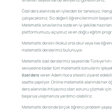
sınavları sayesinde de seviyenizi görebilirsiniz.
Özel ders alanında en iyilerden bir tanesiyiz. Hangi
çalışacaksınız. Siz değerli öğrencilerimizin başar
Matematik sınavlarına sizde en iyi şekilde hazırla
platformumuzu açıyoruz ve en doğru eğitim progr
Matematik dersini ilkokul orta okul veya lise öğren
matematik derslerimiz bulunuyor.
Matematik özel derslerimiz sayesinde Türkiye’nin 
seviyesine kadar tüm matematik konularını işleyebil
özel ders
veren Adem Hoca sitesini ziyaret edebili
saatte yapılıyor. Online matematik alanında her öğre
ders alanında ihtiyacınız olan sorunu çözmek için b
başarıya ulaşmanıza yardımcı olabiliriz.
Matematik dersinde birçok öğrenci problem yaşayabil