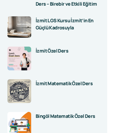
Ders – Birebir ve Etkili Eğitim
İzmit LGS Kursu İzmit’in En
Güçlü Kadrosuyla
İzmit Özel Ders
İzmit Matematik Özel Ders
Bingöl Matematik Özel Ders