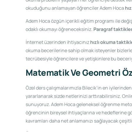
okuduğunu anlamayan öğrenciler Adem Hoca
hız
Adem Hoca özgün içerikli eğitim programı ile değişi
odaklı okumayı öğreneceksiniz.
Paragraf taktikle
İnternet üzerinden ihtiyacınız
hızlı okuma taktikl
okuma becerilerine sahip olmak isteyenler bizlerl
tecrübesiyle öğrencilere ve yetişkinlere bu beceri
Matematik Ve Geometri Özel
Özel ders çalışmalarımızla Bilecik’in en iyilerinden
yararlanarak sizde netlerinizi arttırabilirsiniz. On
sunuyoruz. Adem Hoca geleneksel öğrenme metodlar
öğrencinin bireysel ihtiyaçlarına ve hedeflerine gö
kavramları daha net anlamanızı sağlayacak çeşitli g