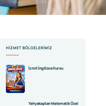
HIZMET BÖLGELERIMIZ
İzmit İngilizce Kursu
Yahyakaptan Matematik Özel