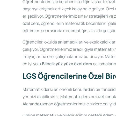
Öğretmenlerimizle beraber istediğiniz saatte özel d
başarıya erişmek artık çok kolay hale geliyor. Özel
erişebiliyor. Öğretmenlerimiz sınav stratejileri v
özel ders, öğrencilerin matematik becerilerini gel
eğitimleri sonrasında matematiğinizi sizde gelişti
Öğrenciler, okulda anlamadıkları ve eksik kaldıkla
çalışıyor. Öğretmenlerimiz aracılığıyla matematik
ihtiyaçlarına özel çalışmalarımız bulunuyor. Mate
en iyi yolu
Bilecik
yüz yüze özel ders
çalışmaların
LGS Öğrencilerine Özel Bir
Matematik dersi en önemli konulardan bir tanesidi
yerinizi alabilirsiniz. Matematik dersine özel konu
Alanında uzman öğretmenlerimizle sizlere en iyi de
Online matematik ve birebir eğitim desteği Adem Ho