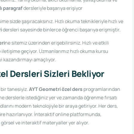
lı paragraf
dersleriyle başarıya erişiyor
me sizde şaşıracaksınız. Hızlı okuma teknikleriyle hızlı ve
ri
dersleri sayesinde binlerce öğrenci başarıya erişmiştir.
eri
ne sitemiz üzerinden erişebilirsiniz. Hızlı ve etkili
e iletişime geçiyor. Uzmanlarımız hızlı okuma kursu
yi kazandırmayı amaçlıyor.
 Dersleri Sizleri Bekliyor
 bir tanesiyiz.
AYT Geometri özel ders
programlarından
line derslerle istediğiniz yer ve zamanda öğrenme fırsatı
ını modern teknolojiyle bir araya getiriyor. Her ders,
re hazırlanıyor. İnteraktif online platformunda,
örsel ve interaktif materyaller yer alıyor.