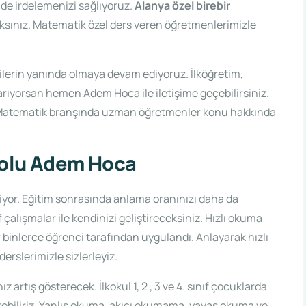
ilde irdelemenizi sağlıyoruz.
Alanya özel birebir
ksınız. Matematik özel ders veren öğretmenlerimizle
ilerin yanında olmaya devam ediyoruz. İlköğretim,
arıyorsan hemen Adem Hoca ile iletişime geçebilirsiniz.
r. Matematik branşında uzman öğretmenler konu hakkında
Yolu Adem Hoca
iyor. Eğitim sonrasında anlama oranınızı daha da
 çalışmalar ile kendinizi geliştireceksiniz. Hızlı okuma
r binlerce öğrenci tarafından uygulandı. Anlayarak hızlı
erslerimizle sizlerleyiz.
artış gösterecek. İlkokul 1, 2 , 3 ve 4. sınıf çocuklarda
ebiliriz. Yanlış okuma, akıcı okumama, yavaş okuma ve